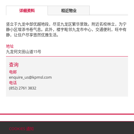
详细资料
相近物业
竖立于九龙中部优越地段，尽览九龙区繁华景致。附近名校林立，为宁
静小区增添书卷气息。此外，楼宇毗邻九龙市中心，交通便利，旺中有
静，让住户尽享悠然优雅生活。
地址
九龙何文田山道15号
查询
电邮
enquire_us@kpmsl.com
电话
(852) 2761 3832
首页
联络
网站地图
免责条款
个人资料（私隐）政策
版权与商标
COOKIES 通知
© 2026 嘉里建设有限公司 (于百慕达注册成立之有限公司)