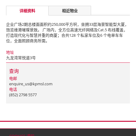
详细资料
相近物业
企业广场2期总楼面面积约250,000平方呎，坐拥33层海景智能型大厦，
饱览维港璀璨景致。 广场内，全方位高速光纤网络及Cat.5 布线覆盖，
打造现代化与智慧并重的商厦；合共128 个私家车位及6 个电单车车
位，全面照顾商务所需。
地址
九龙湾常悦道3号
查询
电邮
enquire_us@kpmsl.com
电话
(852) 2798 5577
首页
联络
网站地图
免责条款
个人资料（私隐）政策
版权与商标