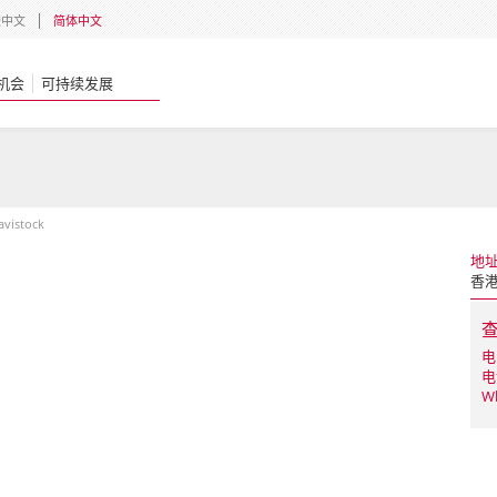
體中文
简体中文
机会
可持续发展
avistock
地
香
电
电
W