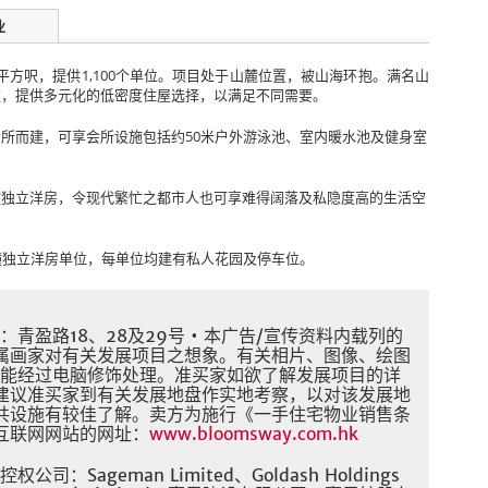
业
0平方呎，提供1,100个单位。项目处于山麓位置，被山海环抱。满名山
建，提供多元化的低密度住屋选择，以满足不同需要。
所而建，可享会所设施包括约50米户外游泳池、室内暖水池及健身室
幢独立洋房，令现代繁忙之都市人也可享难得阔落及私隐度高的生活空
幢独立洋房单位，每单位均建有私人花园及停车位。
青盈路18、28及29号 • 本广告/宣传资料内载列的
属画家对有关发展项目之想象。有关相片、图像、绘图
可能经过电脑修饰处理。准买家如欲了解发展项目的详
建议准买家到有关发展地盘作实地考察，以对该发展地
共设施有较佳了解。卖方为施行《一手住宅物业销售条
互联网网站的网址：
www.bloomsway.com.hk
Sageman Limited、Goldash Holdings