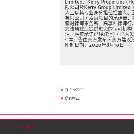
Limited、Kerry Properti
限公司及Kerry Group Lim
人士以其专业身分担任经营人、
有限公司 • 发展项目的承建商
坚时律师事务所、高李叶律师行、
为该项建造提供融资的认可机构
注：融资承诺已经取消) • 已
• 本广告由卖方发布 • 卖方建
印制日期：2020年8月10日
THE ASTER
所有物业
首页
联络
网站地图
免责条款
个人资料（私
COOKIES 通知
© 2026 嘉里建设有限公司 (于百慕达注册成立之有