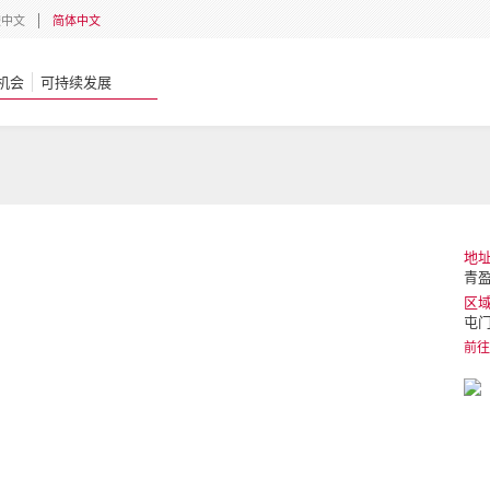
體中文
简体中文
机会
可持续发展
地
青盈
区
屯
前往