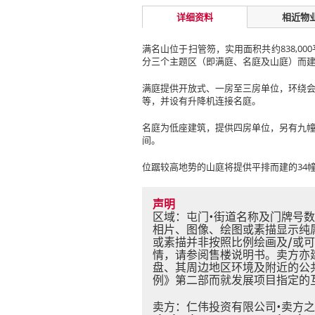
详细资料
相近物
满名山位于扫管笏，实用面积共约838,00
分三个主题区（即满庭、名庭及山庭）而
满庭提供开放式、一房至三房单位，环绕会
等，并设有升降机连接名庭。
名庭为低座建筑，提供四房单位，另有九
间。
位踞较高地势的山庭将提供平排而建的34
声明
区域：屯门•街道名称及门牌号数：
相片、图像、绘图或素描显示纯
或素描并非按照比例绘画及/或
情，请参阅售楼说明书。卖方亦
盘、其周边地区环境及附近的公
例》第二部而就发展项目指定的
卖方：仁伟投资有限公司•卖方之控权公司：