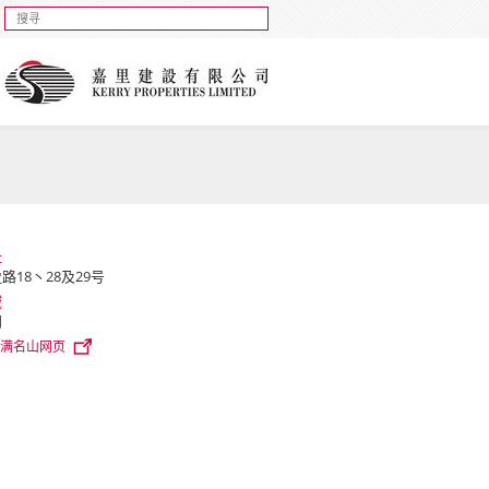
址
路18丶28及29号
域
门
满名山网页