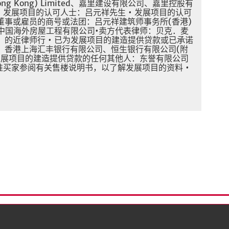
es (Hong Kong) Limited、嘉里建设有限公司、嘉里控股有
ited • 发展项目的认可人士：吕元祥先生 • 发展项目的认可
董事或雇员的商号或法团：吕元祥建筑师事务所(香港)
：中国海外房屋工程有限公司•卖方代表律师：贝克．麦
的近律师行 • 已为发展项目的建造提供贷款或已承诺
：香港上海汇丰银行有限公司、恒生银行有限公司(附
为发展项目的建造提供贷款的任何其他人：东誉有限公司
议准买家参阅有关售楼说明书，以了解发展项目的资料 •
隐）政策
版权与商标
限公司)