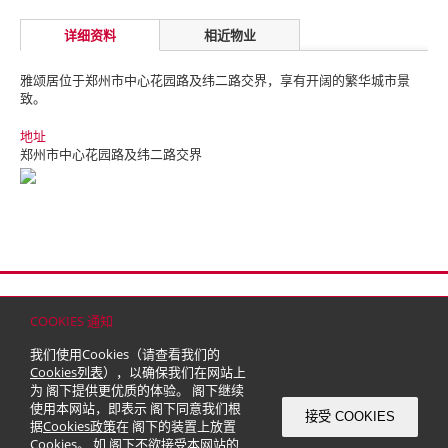
详细资料
相近物业
雅颂居位于郑州市中心花园路及纬二路交界，享有开阔的繁华城市景
致。
地址
郑州市中心花园路及纬二路交界
首页
联络
网站地图
免责条款
个人资料（私隐）政策
版权与商标
COOKIES 通知
© 2026 嘉里建设有限公司 (于百慕达注册成立之有限公司)
我们使用Cookies（请查看我们的
Cookies列表
），以确保我们在网站上
为 阁下提供更优质的体验。 阁下继续
使用本网站，即表示 阁下同意我们根
接受 COOKIES
据
Cookies政策
在 阁下的装置上放置
Cookies。 如 阁下不欲接受本网站的