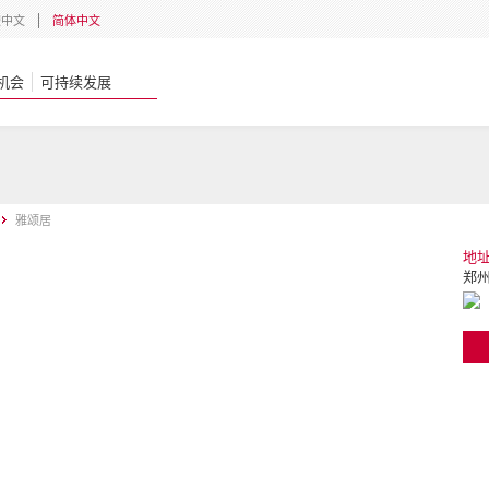
體中文
简体中文
机会
可持续发展
雅颂居
地
郑