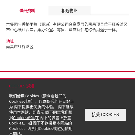
详细资料
相近物业
本集团与香格里拉（亚洲）有限公司合资发展的南昌项目位于红谷滩区
市中心赣江西岸，集办公室、零售、酒店及住宅综合用途于一体。
地址
南昌市红谷滩区
首页
联络
网站地图
免责条款
个人资料（私隐）政策
版权与商标
COOKIES 通知
© 2026 嘉里建设有限公司 (于百慕达注册成立之有限公司)
我们使用Cookies（请查看我们的
Cookies列表
），以确保我们在网站上
为 阁下提供更优质的体验。 阁下继续
使用本网站，即表示 阁下同意我们根
接受 COOKIES
据
Cookies政策
在 阁下的装置上放置
Cookies。 如 阁下不欲接受本网站的
Cookies，请禁用Cookies或避免使用
本网站。