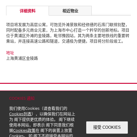
详细资料
相近物业
项目将发展为高层公寓，可饱览外滩景致和经修缮的石库门联排别墅，
同时配备多元商业元素，为上海市中心打造一个矜罕的创新地标。
项目
位于黄浦区外滩的金陵路，毗邻豫园站，其为两条主要地铁线的重要转
乘站，并连接高速公路和隧道，交通极为便捷。项目将分阶段竣工。
地址
上海黄浦区金陵路
首页
联络
网站地图
免责条款
个人资料（私隐）政策
版权与商标
COOKIES 通知
© 2026 嘉里建设有限公司 (于百慕达注册成立之有限公司)
我们使用Cookies（请查看我们的
Cookies列表
），以确保我们在网站上
为 阁下提供更优质的体验。 阁下继续
使用本网站，即表示 阁下同意我们根
接受 COOKIES
据
Cookies政策
在 阁下的装置上放置
Cookies。 如 阁下不欲接受本网站的