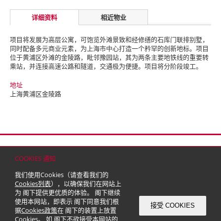
详细资料
相近物业
项目将发展为高层公寓，可饱览外滩景致和经修缮的石库门联排别墅，
同时配备多元商业元素，为上海市中心打造一个矜罕的创新地标。
项目
位于黄浦区外滩的金陵路，毗邻豫园站，其为两条主要地铁线的重要转
乘站，并连接高速公路和隧道，交通极为便捷。项目将分阶段竣工。
地址
上海黄浦区金陵路
首页
联络
网站地图
免责条款
个人资料（私隐）政策
版权与商标
COOKIES 通知
© 2026 嘉里建设有限公司 (于百慕达注册成立之有限公司)
我们使用Cookies（请查看我们的
Cookies列表
），以确保我们在网站上
为 阁下提供更优质的体验。 阁下继续
使用本网站，即表示 阁下同意我们根
接受 COOKIES
据
Cookies政策
在 阁下的装置上放置
Cookies。 如 阁下不欲接受本网站的