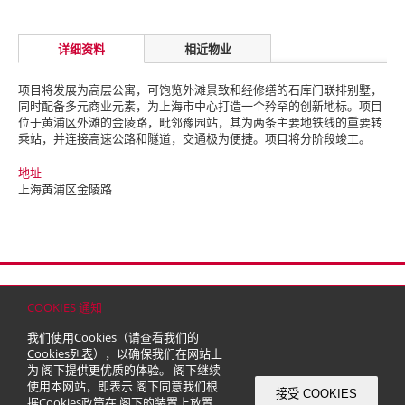
详细资料
相近物业
项目将发展为高层公寓，可饱览外滩景致和经修缮的石库门联排别墅，
同时配备多元商业元素，为上海市中心打造一个矜罕的创新地标。
项目
位于黄浦区外滩的金陵路，毗邻豫园站，其为两条主要地铁线的重要转
乘站，并连接高速公路和隧道，交通极为便捷。项目将分阶段竣工。
地址
上海黄浦区金陵路
首页
联络
网站地图
免责条款
个人资料（私隐）政策
版权与商标
COOKIES 通知
© 2026 嘉里建设有限公司 (于百慕达注册成立之有限公司)
我们使用Cookies（请查看我们的
Cookies列表
），以确保我们在网站上
为 阁下提供更优质的体验。 阁下继续
使用本网站，即表示 阁下同意我们根
接受 COOKIES
据
Cookies政策
在 阁下的装置上放置