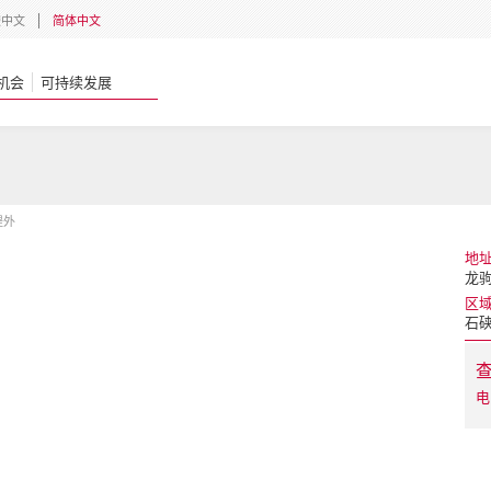
體中文
简体中文
机会
可持续发展
缇外
地
龙驹
区
石
电