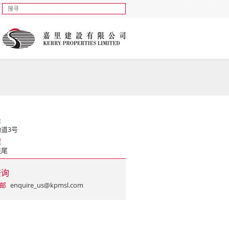
址
道3号
域
硖尾
查询
邮
enquire_us@kpmsl.com