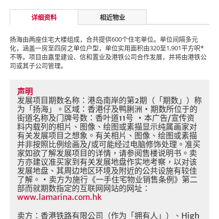
详细资料
相近物业
扬海由两座住宅大楼组成，合共提供600个住宅单位。单位间隔多元
化，涵盖一房至四房之单位户型，单位实用面积由320至1,901平方呎*
不等。项目由嘉里建设、信和置业及港铁公司合作发展，并将由港铁公
司或其子公司管理。
声明
发展项目期数名称：港岛南岸的第
2
期（「期数」）称
为「扬海」。区域：香港仔及鸭脷洲
•
期数所位于的
街道名称及门牌号数：香叶道
11
号
•
本广告
/
宣传资
料内载列的相片、图像、绘图或素描显示纯属画家对
有关发展项目之想象。有关相片、图像、绘图或素描
并非按照比例绘画及
/
或可能经过电脑修饰处理。准买
家如欲了解发展项目的详情，请参阅售楼说明书。卖
方亦建议准买家到有关发展地盘作实地考察，以对该
发展地盘、其周边地区环境及附近的公共设施有较佳
了解。
•
卖方为施行《一手住宅物业销售条例》第二
部而就期数指定的互联网网站的网址：
www.lamarina.com.hk
卖方：香港铁路有限公司（作为「拥有人」）、
High