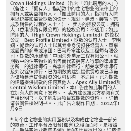
Crown Holdings Limited
（作为「如此聘用的人」）
（备注︰「拥有人」指期数中的住宅物业的法律上的
拥有人或实益拥有人。「如此聘用的人」指拥有人聘
用以统筹和监管期数的设计、规划、建造、装置、完
成及销售的过程的人士。）
•
卖方的控权公司：拥有
人（香港铁路有限公司）的控权公司︰不适用；如此
聘用的人（
High Crown Holdings Limited
）的控权
公司︰
Best Profile Limited •
期数的认可人士︰李明
娴
•
期数的认可人士以其专业身份担任经营人、董事
或雇员的商号或法团：巴马丹拿建筑及工程师有限公
司
•
期数的承建商︰中国海外房屋工程有限公司
•
就
期数中的住宅物业的出售而代表拥有人行事的律师事
务所︰的近律师行、高李叶律师行、胡关李罗律师行
及刘汉铨律师行
•
已为期数的建造提供贷款或已承诺
为该项建造提供融资的认可机构︰不适用
•
已为期数
的建造提供贷款的任何其他人︰
Apex Ally Limited
及
Central Wisdom Limited •
本广告由如此聘用的人
在拥有人的同意下发布。
•
卖方建议准买方参阅有关
售楼说明书，以了解发展项目或期数的资料。
•
详情
请参阅售楼说明书。
•
此广告之制作日期：
2024
年
1
月
9
日
*
每个住宅物业的实用面积以及构成住宅物业一部分
的露台、工作平台及阳台
(
如有
)
之楼面面积，是按照
《一手住宅物业销售条例》第
8
条计算得出的。详情请