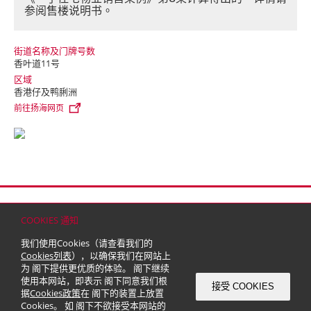
参阅售楼说明书。
街道名称及门牌号数
香叶道11号
区域
香港仔及鸭脷洲
前往扬海网页
首页
联络
网站地图
免责条款
个人资料（私隐）政策
版权与商标
COOKIES 通知
© 2026 嘉里建设有限公司 (于百慕达注册成立之有限公司)
我们使用Cookies（请查看我们的
Cookies列表
），以确保我们在网站上
为 阁下提供更优质的体验。 阁下继续
使用本网站，即表示 阁下同意我们根
接受 COOKIES
据
Cookies政策
在 阁下的装置上放置
Cookies。 如 阁下不欲接受本网站的