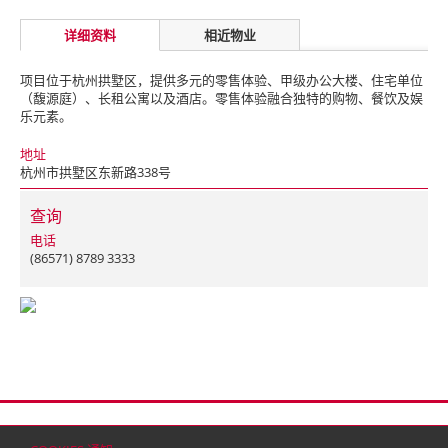
详细资料
相近物业
项目位于杭州拱墅区，提供多元的零售体验、甲级办公大楼、住宅单位
（馥源庭）、长租公寓以及酒店。
零售体验融合独特的购物、餐饮及娱
乐元素。
地址
杭州市拱墅区东新路338号
查询
电话
(86571) 8789 3333
首页
联络
网站地图
免责条款
个人资料（私隐）政策
版权与商标