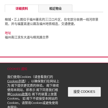
详细资料
相近物业
榕城 • 江上图位于福州著名的三江口片区，住宅部分坐拥一线河岸景
观，并与福厦高速公路及福州地铁相连，交通便捷。
地址
福州南江滨东大道与樟岚路交界
首页
联络
网站地图
免责条款
个人资料（私隐）政策
版权与商标
COOKIES 通知
© 2026 嘉里建设有限公司 (于百慕达注册成立之有限公司)
我们使用Cookies（请查看我们的
Cookies列表
），以确保我们在网站上
为 阁下提供更优质的体验。 阁下继续
使用本网站，即表示 阁下同意我们根
接受 COOKIES
据
Cookies政策
在 阁下的装置上放置
Cookies。 如 阁下不欲接受本网站的
Cookies，请禁用Cookies或避免使用
本网站。