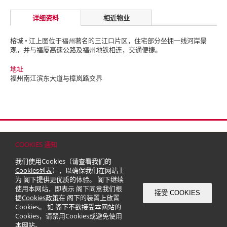
详细资料
相近物业
榕城 • 江上图位于福州著名的三江口片区，住宅部分坐拥一线河岸景
观，并与福厦高速公路及福州地铁相连，交通便捷。
地址
福州南江滨东大道与樟岚路交界
首页
联络
网站地图
免责条款
个人资料（私隐）政策
版权与商标
COOKIES 通知
© 2026 嘉里建设有限公司 (于百慕达注册成立之有限公司)
我们使用Cookies（请查看我们的
Cookies列表
），以确保我们在网站上
为 阁下提供更优质的体验。 阁下继续
使用本网站，即表示 阁下同意我们根
接受 COOKIES
据
Cookies政策
在 阁下的装置上放置
Cookies。 如 阁下不欲接受本网站的
Cookies，请禁用Cookies或避免使用
本网站。