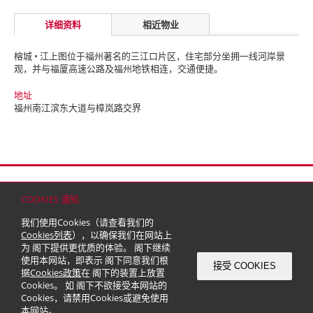
详细资料
相近物业
榕城 • 江上图位于福州著名的三江口片区，住宅部分坐拥一线河岸景
观，并与福厦高速公路及福州地铁相连，交通便捷。
地址
福州南江滨东大道与樟岚路交界
首页
联络
网站地图
免责条款
个人资料（私隐）政策
版权与商标
COOKIES 通知
© 2026 嘉里建设有限公司 (于百慕达注册成立之有限公司)
我们使用Cookies（请查看我们的
Cookies列表
），以确保我们在网站上
为 阁下提供更优质的体验。 阁下继续
使用本网站，即表示 阁下同意我们根
接受 COOKIES
据
Cookies政策
在 阁下的装置上放置
Cookies。 如 阁下不欲接受本网站的
Cookies，请禁用Cookies或避免使用
本网站。