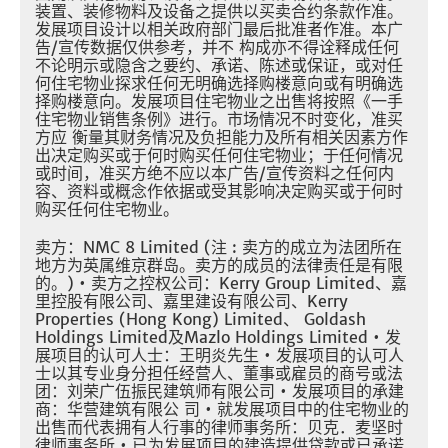
装置、装修物料及设备之提供以买卖合约条款作准。
发展项目设计以相关政府部门最后批准者作准。本广
告/宣传数据仅供参考，并不 构成亦不得诠释成任何
不论明示或隐含之要约、承诺、陈述或保证，或对任
何住宅物业探求任何无明确选择购楼意向或有明确选
择购楼意向。发展项目住宅物业之出售将按照《一手
住宅物业销售条例》进行。市场情况不时变化，准买
方应 衡量其财务情况及负担能力及所有相关因素方作
出决定购买或于何时购买任何住宅物业；于任何情况
或时间，准买方绝不应以本广告/宣传资料之任何内
容、资料或概念作依据或受其影响决定购买或于何时
购买任何住宅物业。
卖方：NMC 8 Limited (注 : 卖方的成立为法团所在
地方为英属维京群岛。卖方的成员的法律责任是有限
的。) • 卖方之控权公司：Kerry Group Limited、嘉
里控股有限公司、嘉里建设有限公司、Kerry
Properties (Hong Kong) Limited、 Goldash
Holdings Limited及Mazlo Holdings Limited • 发
展项目的认可人士：王明炎先生 • 发展项目的认可人
士以其专业身分担任经营人、董事或雇员的商号或法
团：刘荣广伍振民建筑师有限公司 • 发展项目的承建
商：华营建筑有限公 司 • 就发展项目中的住宅物业的
出售而代表拥有人行事的律师事务所：贝克．麦坚时
律师事务所 • 已为发展项目的建造提供贷款或已承诺