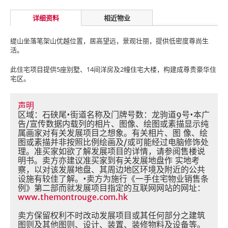
详细资料
相近物业
缇山坐落笔架山优越位置，居高望远，景观壮丽，提供低密度尊尚生
活。
此住宅项目提供5座别墅、14间洋房及2幢住宅大楼，构建成尊贵豪华住
宅区。
声明
区域：石硖尾•街道名称及门牌号数：龙驹道9号•本广
告/宣传数据内载列的相片、图像、绘图或素描显示纯
属画家对有关发展项目之想象。有关相片、图 像、绘
图或素描并非按照比例绘画及/或可能经过电脑修饰处
理。准买家如欲了解发展项目的详情，请参阅售楼说
明书。卖方亦建议准买家到有关发展地盘作 实地考
察，以对该发展地盘、其周边地区环境及附近的公共
设施有较佳了解。•卖方为施行《一手住宅物业销售条
例》第二部而就发展项目指定的互联网网站的网址：
www.themontrouge.com.hk
卖方保留权利不时改动发展项目或其任何部分之建筑
图则及其他图则、设计、装置、装修物料及设备等。