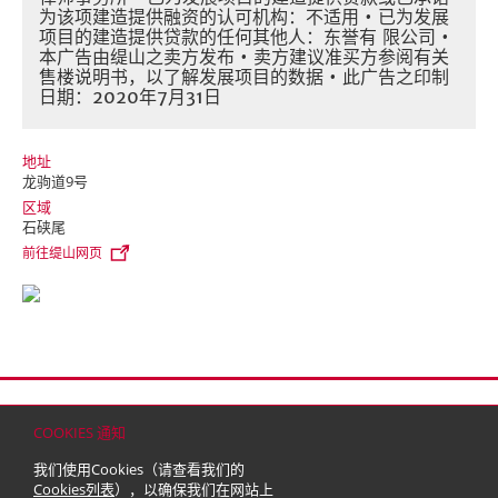
为该项建造提供融资的认可机构：不适用 • 已为发展
项目的建造提供贷款的任何其他人：东誉有 限公司 •
本广告由缇山之卖方发布 • 卖方建议准买方参阅有关
售楼说明书，以了解发展项目的数据 • 此广告之印制
日期：2020年7月31日
地址
龙驹道9号
区域
石硖尾
前往缇山网页
首页
联络
网站地图
免责条款
个人资料（私隐）政策
版权与商标
COOKIES 通知
© 2026 嘉里建设有限公司 (于百慕达注册成立之有限公司)
我们使用Cookies（请查看我们的
Cookies列表
），以确保我们在网站上