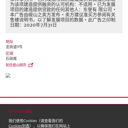
为该项建造提供融资的认可机构：不适用 • 已为发展
项目的建造提供贷款的任何其他人：东誉有 限公司 •
本广告由缇山之卖方发布 • 卖方建议准买方参阅有关
售楼说明书，以了解发展项目的数据 • 此广告之印制
日期：2020年7月31日
地址
龙驹道9号
区域
石硖尾
前往缇山网页
首页
联络
网站地图
免责条款
个人资料（私隐）政策
版权与商标
COOKIES 通知
© 2026 嘉里建设有限公司 (于百慕达注册成立之有限公司)
我们使用Cookies（请查看我们的
Cookies列表
），以确保我们在网站上