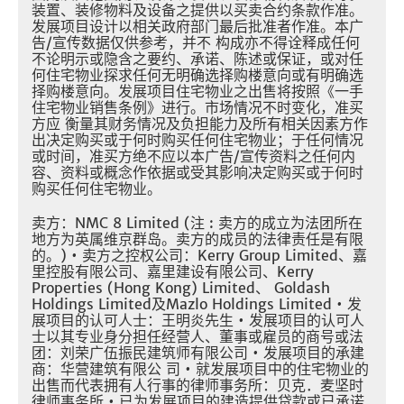
装置、装修物料及设备之提供以买卖合约条款作准。
发展项目设计以相关政府部门最后批准者作准。本广
告/宣传数据仅供参考，并不 构成亦不得诠释成任何
不论明示或隐含之要约、承诺、陈述或保证，或对任
何住宅物业探求任何无明确选择购楼意向或有明确选
择购楼意向。发展项目住宅物业之出售将按照《一手
住宅物业销售条例》进行。市场情况不时变化，准买
方应 衡量其财务情况及负担能力及所有相关因素方作
出决定购买或于何时购买任何住宅物业；于任何情况
或时间，准买方绝不应以本广告/宣传资料之任何内
容、资料或概念作依据或受其影响决定购买或于何时
购买任何住宅物业。
卖方：NMC 8 Limited (注 : 卖方的成立为法团所在
地方为英属维京群岛。卖方的成员的法律责任是有限
的。) • 卖方之控权公司：Kerry Group Limited、嘉
里控股有限公司、嘉里建设有限公司、Kerry
Properties (Hong Kong) Limited、 Goldash
Holdings Limited及Mazlo Holdings Limited • 发
展项目的认可人士：王明炎先生 • 发展项目的认可人
士以其专业身分担任经营人、董事或雇员的商号或法
团：刘荣广伍振民建筑师有限公司 • 发展项目的承建
商：华营建筑有限公 司 • 就发展项目中的住宅物业的
出售而代表拥有人行事的律师事务所：贝克．麦坚时
律师事务所 • 已为发展项目的建造提供贷款或已承诺