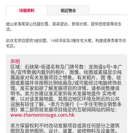
详细资料
相近物业
缇山坐落笔架山优越位置，居高望远，景观壮丽，提供低密度尊尚生
活。
此住宅项目提供5座别墅、14间洋房及2幢住宅大楼，构建成尊贵豪华住
宅区。
声明
区域：石硖尾•街道名称及门牌号数：龙驹道9号•本广
告/宣传数据内载列的相片、图像、绘图或素描显示纯
属画家对有关发展项目之想象。有关相片、图 像、绘
图或素描并非按照比例绘画及/或可能经过电脑修饰处
理。准买家如欲了解发展项目的详情，请参阅售楼说
明书。卖方亦建议准买家到有关发展地盘作 实地考
察，以对该发展地盘、其周边地区环境及附近的公共
设施有较佳了解。•卖方为施行《一手住宅物业销售条
例》第二部而就发展项目指定的互联网网站的网址：
www.themontrouge.com.hk
卖方保留权利不时改动发展项目或其任何部分之建筑
图则及其他图则、设计、装置、装修物料及设备等。