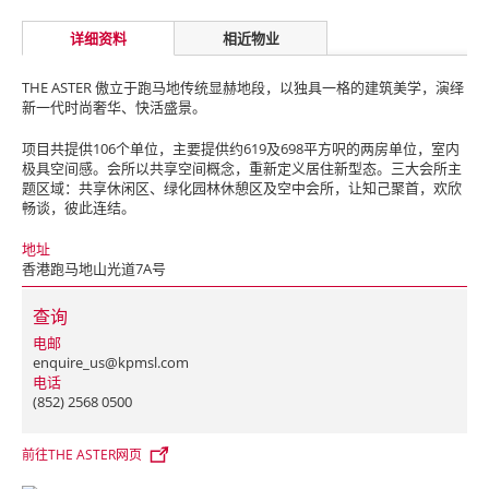
详细资料
相近物业
THE ASTER 傲立于跑马地传统显赫地段，以独具一格的建筑美学，演绎
新一代时尚奢华、快活盛景。
项目共提供106个单位，主要提供约619及698平方呎的两房单位，室内
极具空间感。会所以共享空间概念，重新定义居住新型态。三大会所主
题区域：共享休闲区、绿化园林休憩区及空中会所，让知己聚首，欢欣
畅谈，彼此连结。
地址
香港跑马地山光道7A号
查询
电邮
enquire_us@kpmsl.com
电话
(852) 2568 0500
前往THE ASTER网页