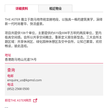
详细资料
相近物业
THE ASTER 傲立于跑马地传统显赫地段，以独具一格的建筑美学，演绎
新一代时尚奢华、快活盛景。
项目共提供106个单位，主要提供约619及698平方呎的两房单位，室内
极具空间感。会所以共享空间概念，重新定义居住新型态。三大会所主
题区域：共享休闲区、绿化园林休憩区及空中会所，让知己聚首，欢欣
畅谈，彼此连结。
地址
香港跑马地山光道7A号
查询
电邮
enquire_us@kpmsl.com
电话
(852) 2568 0500
前往THE ASTER网页