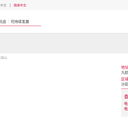
體中文
简体中文
机会
可持续发展
玖珑山
地
九肚
区
沙
电
电