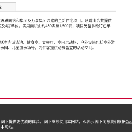
业
建设联同信和集团及万泰集团兴建的全新住宅项目。玖珑山合共提供
房及4房单位，实用面积由约450呎至1,500呎，项目另备多款特色单
施包括室内游泳池、健身室、宴会厅、室内运动场，户外设施包括室外游
物乐园、儿童游乐场等，为住客提供动静皆宜的活动空间。
隐）政策
版权与商标
限公司)
 阁下提供更优质的体验。 阁下继续使用本网站，即表示 阁下同意我们根据
Co
使用本网站。