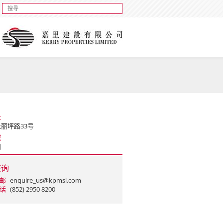
址
丽坪路33号
域
田
查询
邮
enquire_us@kpmsl.com
话
(852) 2950 8200