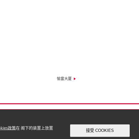
愉富大厦
okies政策
在 阁下的装置上放置
接受 COOKIES