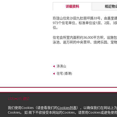
详细资料
相近物
玖珑山位处沙田九肚丽坪路33号，由嘉里
973个住宅单位，标准单位设1房、2房、3
位。
住宅会所室内面积约36,000平方呎，设
泳池、逾万呎的中央草坪、烧烤乐园、宠
涤涛山
住宅 (香港)
首页
联络
网站地图
免责条款
个人资料（私
COOKIES 通知
© 2026 嘉里建设有限公司 (于百慕达注册成立之有
我们使用Cookies（请查看我们的
Cookies列表
），以确保我们在网站上为
Cookies。 如 阁下不欲接受本网站的Cookies，请禁用Cookies或避免