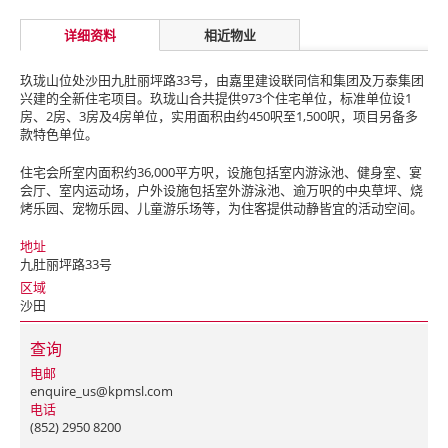
详细资料
相近物业
玖珑山位处沙田九肚丽坪路33号，由嘉里建设联同信和集团及万泰集团
兴建的全新住宅项目。玖珑山合共提供973个住宅单位，标准单位设1
房、2房、3房及4房单位，实用面积由约450呎至1,500呎，项目另备多
款特色单位。
住宅会所室内面积约36,000平方呎，设施包括室内游泳池、健身室、宴
会厅、室内运动场，户外设施包括室外游泳池、逾万呎的中央草坪、烧
烤乐园、宠物乐园、儿童游乐场等，为住客提供动静皆宜的活动空间。
地址
九肚丽坪路33号
区域
沙田
查询
电邮
enquire_us@kpmsl.com
电话
(852) 2950 8200