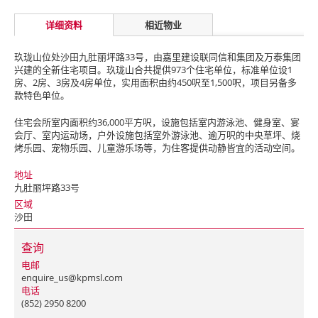
详细资料
相近物业
玖珑山位处沙田九肚丽坪路33号，由嘉里建设联同信和集团及万泰集团
兴建的全新住宅项目。玖珑山合共提供973个住宅单位，标准单位设1
房、2房、3房及4房单位，实用面积由约450呎至1,500呎，项目另备多
款特色单位。
住宅会所室内面积约36,000平方呎，设施包括室内游泳池、健身室、宴
会厅、室内运动场，户外设施包括室外游泳池、逾万呎的中央草坪、烧
烤乐园、宠物乐园、儿童游乐场等，为住客提供动静皆宜的活动空间。
地址
九肚丽坪路33号
区域
沙田
查询
电邮
enquire_us@kpmsl.com
电话
(852) 2950 8200