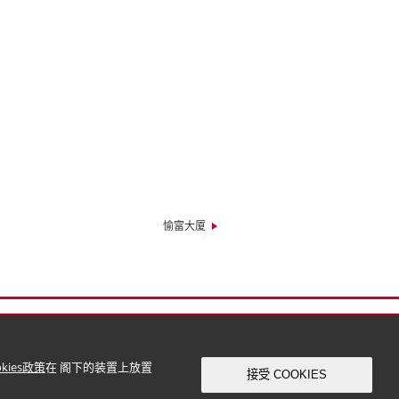
愉富大厦
okies政策
在 阁下的装置上放置
接受 COOKIES