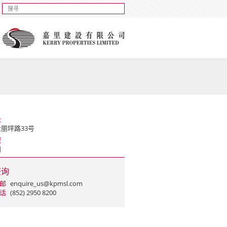
址
丽坪路33号
域
田
查询
邮
enquire_us@kpmsl.com
话
(852) 2950 8200