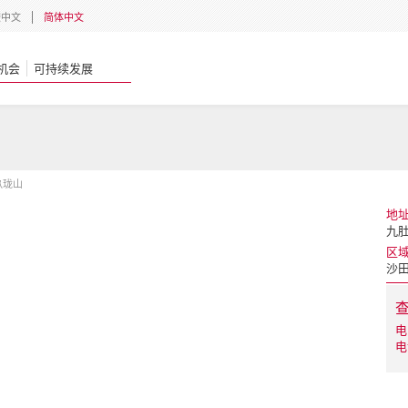
體中文
简体中文
机会
可持续发展
玖珑山
地
九肚
区
沙
电
电