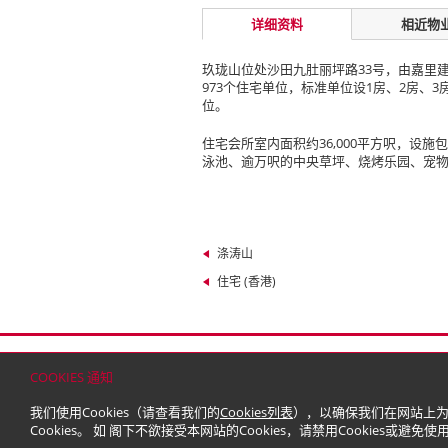
详细资料
相近物
玖珑山位处沙田九肚丽坪路33号，由嘉里
973个住宅单位，标准单位设1房、2房、3
位。
住宅会所室内面积约36,000平方呎，设
泳池、逾万呎的中央草坪、烧烤乐园、宠
涤涛山
住宅 (香港)
首页
联络
网站地图
免责条款
个人资料（私
COOKIES 通知
© 2026 嘉里建设有限公司 (于百慕达注册成立之有
我们使用Cookies（请查看我们的
Cookies列表
），以确保我们在网站上为
Cookies。 如 阁下不欲接受本网站的Cookies，请禁用Cookies或避免