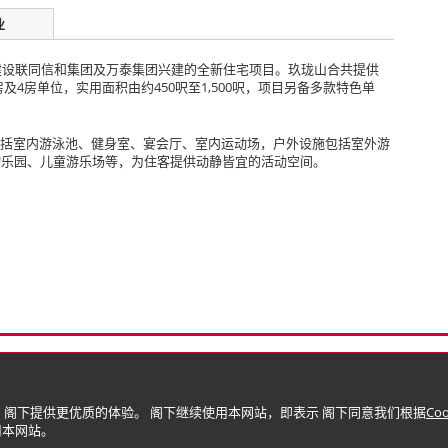
业
建设联同信和集团及万泰集团兴建的全新住宅项目。玖珑山合共提供
房及4房单位，实用面积由约450呎至1,500呎，项目另备多款特色单
施包括室内游泳池、健身室、宴会厅、室内运动场，户外设施包括室外游
物乐园、儿童游乐场等，为住客提供动静皆宜的活动空间。
隐）政策
版权与商标
限公司)
 阁下提供更优质的体验。 阁下继续使用本网站，即表示 阁下同意我们根据
Co
使用本网站。