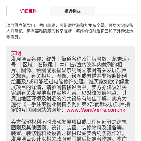
详细资料
相近物业
项目傲立笔架山，依山而建，可俯瞰维港和九龙东全景。顶层大宅设私
人升降机，另有高私隐度的矜罕院墅，每座均设前后花园和室外游泳池
等设施。
声明
发展项目名称：缇外｜街道名称及门牌号数：龙驹道3
号 ｜区域：石硖尾｜ 本广告/宣传资料内载列的相
片、图像、绘图或素描显示纯属画家对有关发展项目
之想象。有关相片、图像、绘图或素描并非按照比例
绘画及/或可能经过电脑修饰处理。准买家如欲了解发
展项目的详情，请参阅售楼说明书。卖方亦建议准买
家到有关发展地盘作实地考察，以对该发展地盘、其
周边地区环境及附近的公共设施有较佳了解。卖方为
施行《一手住宅物业销售条例》第2部而就发展项目指
定的互联网网站的网址：
www.MontVerra.com.hk
卖方保留权利不时改动发展项目或其任何部分之建筑
图则及其他图则、设计、装置、装修物料及设备等。
装置、装修物料及设备之提供以买卖合约条款作准。
发展项目设计以相关政府部门最后批准者作准。本广