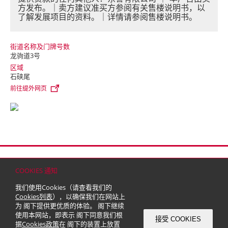
方发布。｜卖方建议准买方参阅有关售楼说明书，以
了解发展项目的资料。｜详情请参阅售楼说明书。
街道名称及门牌号数
龙驹道3号
区域
石硖尾
前往缇外网页
首页
联络
网站地图
免责条款
个人资料（私隐）政策
版权与商标
COOKIES 通知
© 2026 嘉里建设有限公司 (于百慕达注册成立之有限公司)
我们使用Cookies（请查看我们的
Cookies列表
），以确保我们在网站上
为 阁下提供更优质的体验。 阁下继续
使用本网站，即表示 阁下同意我们根
接受 COOKIES
据
Cookies政策
在 阁下的装置上放置