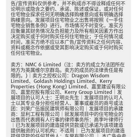
告/宣传资料仅供参考，并不构成亦不得诠释成任何不
论明示或隐含之要约、承诺、陈述或保证，或对任何
住宅物业探求任何无明确选择购楼意向或有明确选择
购楼意向。发展项目住宅物业之出售将按照《一手住
宅物业销售条例》进行。市场情况不时变化，准买方
应衡量其财务情况及负担能力及所有相关因素方作出
决定购买或于何时购买任何住宅物业；于任何情况或
时间，准买方绝不应以本广告/宣传资料之任何内容、
资料或概念作依据或受其影响决定购买或于何时购买
任何住宅物业。
卖方：NMC 6 Limited（注：卖方的成立为法团所在
地方为英属维尔京群岛。卖方的成员的法律责任是有
限的。)｜卖方之控权公司：Dragon Wisdom
Limited、Goldash Holdings Limited、Kerry
Properties (Hong Kong) Limited、嘉里建设有限公
司、嘉里控股有限公司、Kerry Group Limited｜发
展项目的认可人士：王明炎先生｜发展项目的认可人
士以其专业身分担任经营人、董事或雇员的商号或法
团：刘荣广伍振民建筑师有限公司｜发展项目的承建
商：显利工程有限公司｜就发展项目中的住宅物业的
出售而代表拥有人行事的律师事务所：高李叶律师行
｜已为发展项目的建造提供贷款或已承诺为该项建造
提供融资的认可机构：不适用｜ 已为发展项目的建造
提供贷款的任何其他人：东誉有限公司 ｜ 本广告由卖