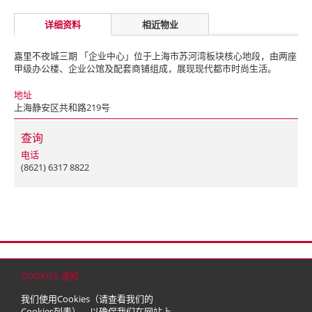
详细资料
相近物业
嘉里不夜城三期 「企业中心」位于上海市苏河湾板块核心地段，由两座
甲级办公楼、企业公馆及配套商铺组成，展现现代都市时尚生活。
地址
上海静安区共和路219号
查询
电话
(8621) 6317 8822
首页
联络
网站地图
免责条款
个人资料（私隐）政策
版权与商标
COOKIES 通知
© 2026 嘉里建设有限公司 (于百慕达注册成立之有限公司)
我们使用Cookies（请查看我们的
Cookies列表
），以确保我们在网站上