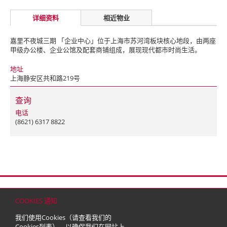
详细资料
相近物业
嘉里不夜城三期 「企业中心」位于上海市苏河湾板块核心地段，由两座
甲级办公楼、企业公馆及配套商铺组成，展现现代都市时尚生活。
地址
上海静安区共和路219号
查询
电话
(8621) 6317 8822
首页
联络
网站地图
免责条款
个人资料（私隐）政策
版权与商标
COOKIES 通知
© 2026 嘉里建设有限公司 (于百慕达注册成立之有限公司)
我们使用Cookies（请查看我们的
Cookies列表
），以确保我们在网站上