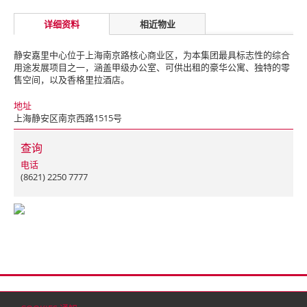
详细资料
相近物业
静安嘉里中心位于上海南京路核心商业区，为本集团最具标志性的综合
用途发展项目之一，涵盖甲级办公室、可供出租的豪华公寓、独特的零
售空间，以及香格里拉酒店。
地址
上海静安区南京西路1515号
查询
电话
(8621) 2250 7777
首页
联络
网站地图
免责条款
个人资料（私隐）政策
版权与商标