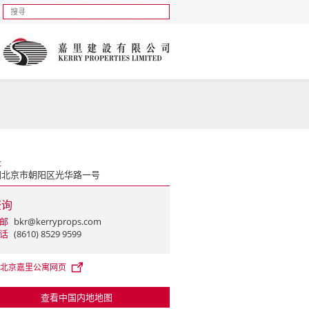
址
国北京市朝阳区光华路一号
查询
邮
bkr@kerryprops.com
话
(8610) 8529 9599
北京嘉里公寓网页
查看中国内地地图