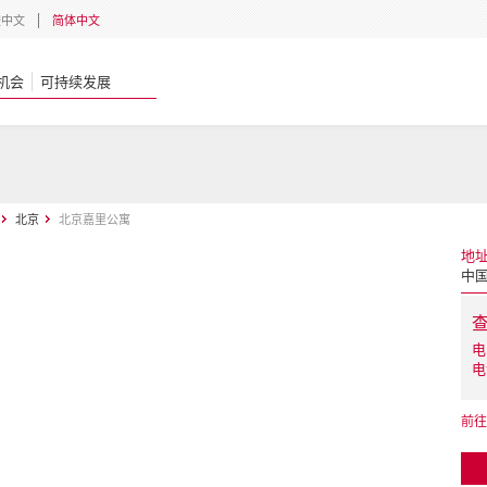
體中文
简体中文
机会
可持续发展
北京
北京嘉里公寓
地
中
电
电
前往