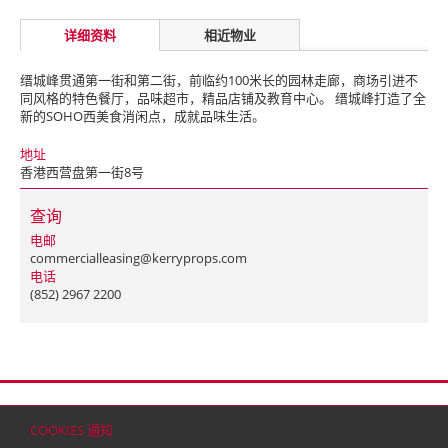
详细资料
相近物业
缙城峰贯通第一街和第二街，前临约100米长的园林走廊，商场引进不
同风格的特色餐厅，品味超市，精品店铺及教育中心。 缙城峰打造了全
新的SOHO西美食消闲点，成就品味生活。
地址
香港西营盘第一街8号
查询
电邮
commercialleasing@kerryprops.com
电话
(852) 2967 2200
首页
联络
网站地图
免责条款
个人资料（私隐）政策
版权与商标
COOKIES 通知
© 2026 嘉里建设有限公司 (于百慕达注册成立之有限公司)