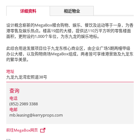
详细资料
相近物业
设计概念崭新的MegaBox糅合购物、娱乐、餐饮及运动等于一身，为香
港零售及娱乐热点。楼高19层的大楼，提供达110万平方呎的零售楼面
面积，更附设约1,000个车位，为东九龙的娱乐地标。
此综合用途发展项目位于九龙东核心商业区，由企业广场5期两幢甲级
办公大楼，以及购物商场MegaBox组成，两者皆可享维港景致及九龙东
的繁华美景。
地址
九龙九龙湾宏照道38号
查询
电话
(852) 2989 3388
电邮
mb.leasing@kerryprops.com
前往MegaBox网页