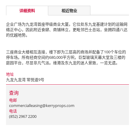
详细资料
相近物业
企业广场为九龙湾首座甲级商业大厦。它位处东九龙基建计划的运输网
络正中心，因此附近食肆、商铺林立，更毗邻巴士总站，坐拥四通八达
的优越地势。
三座商业大楼相互连接，楼下即为三层高的商场并配备了100个车位的
停车场。所有经商空间约680,000平方呎。巨型玻璃天幕大堂及三楼的
庭园平台，尽显非凡气派。维港及东九龙的迷人景致，一览无遗。
地址
九龙九龙湾 常悦道9号
查询
电邮
commercialleasing@kerryprops.com
电话
(852) 2967 2200