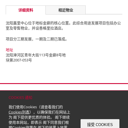
详细资料
相近物业
沈阳嘉里中心位于地标金廊的核心位置。此综合用途发展项目包括办公
室及零售物业，并设香格里拉酒店。
项目分三期发展，一期及二期已落成。
地址
沈阳渖河区青年大街113号金廊8号地
块第2007-053号
首页
联络
网站地图
免责条款
个人资料（私隐）政策
版权与商标
COOKIES 通知
© 2026 嘉里建设有限公司 (于百慕达注册成立之有限公司)
我们使用Cookies（请查看我们的
Cookies列表
），以确保我们在网站上
为 阁下提供更优质的体验。 阁下继续
使用本网站，即表示 阁下同意我们根
接受 COOKIES
据
Cookies政策
在 阁下的装置上放置