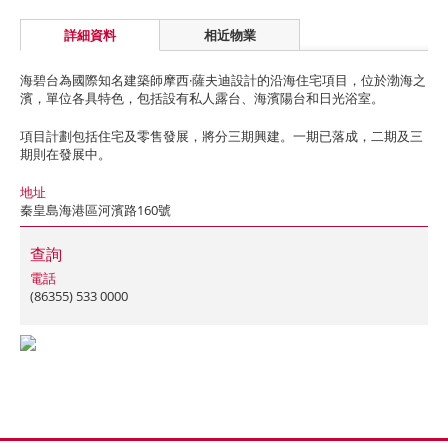
詳細資料
相近物業
海碧台為國際知名建築師摩西·薩夫迪設計的沿海住宅項目，位於渤海之
濱，單位各具特色，包括設有私人露台、海濱陽台和日光浴室。
項目計劃包括住宅及零售發展，將分三期興建。一期已落成，二期及三
期則在發展中。
地址
秦皇島海港區河濱路160號
查詢
電話
(86355) 533 0000