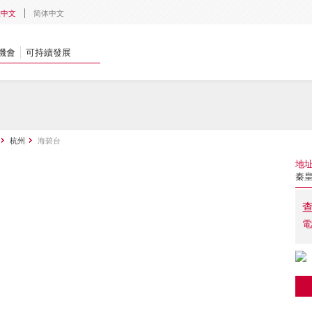
體中文
简体中文
機會
可持續發展
杭州
海碧台
地
秦皇
電