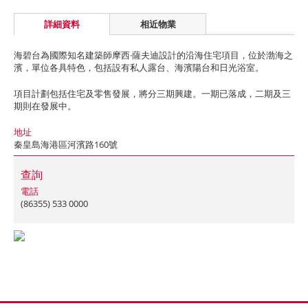
詳細資料
相近物業
海碧台為國際知名建築師摩西·薩夫迪設計的沿海住宅項目，位於渤海之
濱，單位各具特色，包括設有私人露台、海濱陽台和日光浴室。
項目計劃包括住宅及零售發展，將分三期興建。一期已落成，二期及三
期則在發展中。
地址
秦皇島海港區河濱路160號
查詢
電話
(86355) 533 0000