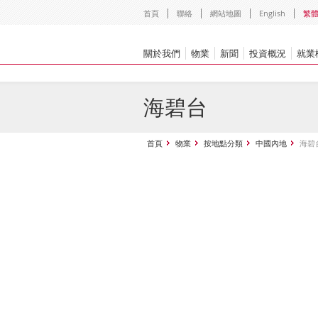
首頁
聯絡
網站地圖
English
繁
關於我們
物業
新聞
投資概況
就業
海碧台
首頁
物業
按地點分類
中國內地
海碧