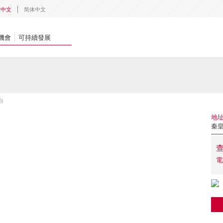
體中文
简体中文
機會
可持續發展
台
地
秦皇
電