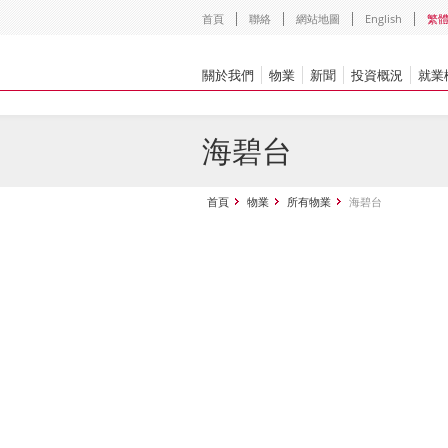
首頁
聯絡
網站地圖
English
繁
關於我們
物業
新聞
投資概況
就業
海碧台
首頁
物業
所有物業
海碧台