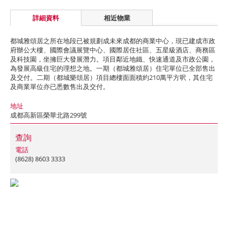
詳細資料
相近物業
都城雅頌居之所在地段已被規劃成未來成都的商業中心，現已建成市政
府辦公大樓、國際會議展覽中心、國際居住社區、五星級酒店、商務區
及科技園，坐擁巨大發展潛力。項目鄰近地鐵、快速通道及市政公園，
為發展高級住宅的理想之地。一期（都城雅頌居）住宅單位已全部售出
及交付。二期（都城樂頌居）項目總樓面面積約210萬平方呎，其住宅
及商業單位亦已悉數售出及交付。
地址
成都高新區榮華北路299號
查詢
電話
(8628) 8603 3333