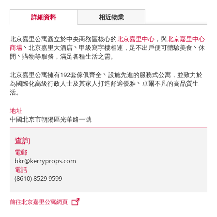
詳細資料
相近物業
北京嘉里公寓矗立於中央商務區核心的
北京嘉里中心
，與
北京嘉里中心
商場
丶北京嘉里大酒店丶甲級寫字樓相連，足不出戶便可體驗美食丶休
閒丶購物等服務，滿足各種生活之需。
北京嘉里公寓擁有192套傢俱齊全丶設施先進的服務式公寓，並致力於
為國際化高級行政人士及其家人打造舒適優雅丶卓爾不凡的高品質生
活。
地址
中國北京市朝陽區光華路一號
查詢
電郵
bkr@kerryprops.com
電話
(8610) 8529 9599
前往北京嘉里公寓網頁