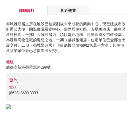
詳細資料
相近物業
都城雅頌居之所在地段已被規劃成未來成都的商業中心，現已建成市政
府辦公大樓、國際會議展覽中心、國際居住社區、五星級酒店、商務區
及科技園，坐擁巨大發展潛力。項目鄰近地鐵、快速通道及市政公園，
為發展高級住宅的理想之地。一期（都城雅頌居）住宅單位已全部售出
及交付。二期（都城樂頌居）項目總樓面面積約210萬平方呎，其住宅
及商業單位亦已悉數售出及交付。
地址
成都高新區榮華北路299號
查詢
電話
(8628) 8603 3333