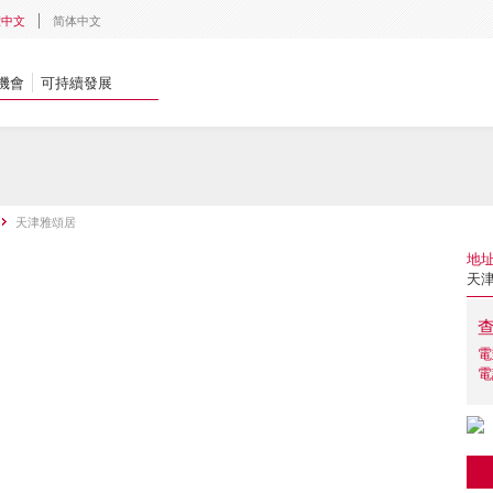
體中文
简体中文
機會
可持續發展
天津雅頌居
地
天津
電
電