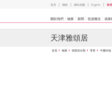
首頁
聯絡
網站地圖
English
繁
關於我們
物業
新聞
投資概況
就業
天津雅頌居
首頁
物業
按類別分類
零售
中國內地