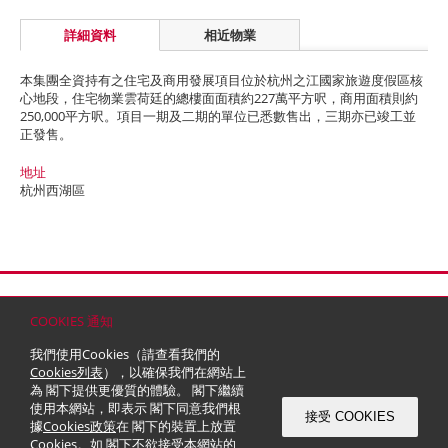
詳細資料
相近物業
本集團全資持有之住宅及商用發展項目位於杭州之江國家旅遊度假區核
心地段，住宅物業雲荷廷的總樓面面積約227萬平方呎，商用面積則約
250,000平方呎。項目一期及二期的單位已悉數售出，三期亦已竣工並
正發售。
地址
杭州西湖區
首頁
聯絡
網站地圖
免責條款
個人資料 (私隱) 政策
版權與商標
COOKIES 通知
© 2026 嘉里建設有限公司 (於百慕達註冊成立之有限公司)
我們使用Cookies（請查看我們的
Cookies列表
），以確保我們在網站上
為 閣下提供更優質的體驗。 閣下繼續
使用本網站，即表示 閣下同意我們根
接受 COOKIES
據
Cookies政策
在 閣下的裝置上放置
Cookies。如 閣下不欲接受本網站的