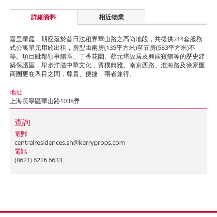
詳細資料
相近物業
嘉里華庭二期座落於昔日法租界華山路之高尚地段，共提供214套服務
式公寓單元用於出租，房型由兩房(135平方米)至五房(583平方米)不
等。項目毗鄰領事館區、丁香花園、蔡元培故居及興國賓館等的歷史建
築保護區，舉步洋溢中華文化，質樸典雅。南京西路、淮海路及徐家匯
商圈更在舉目之間，尊貴、便捷，兩者兼得。
地址
上海長寧區華山路1038弄
查詢
電郵
centralresidences.sh@kerryprops.com
電話
(8621) 6226 6633