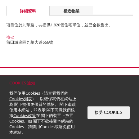
詳細資料
相近物業
項目位於九華路，共提供1,820個住宅單位，並已全數售出。
地址
莆田城廂區九華大道666號
首頁
聯絡
網站地圖
免責條款
個人資料 (私隱) 政策
版權與商標
COOKIES 通知
© 2026 嘉里建設有限公司 (於百慕達註冊成立之有限公司)
我們使用Cookies（請查看我們的
Cookies列表
），以確保我們在網站上
為 閣下提供更優質的體驗。 閣下繼續
使用本網站，即表示 閣下同意我們根
接受 COOKIES
據
Cookies政策
在 閣下的裝置上放置
Cookies。如 閣下不欲接受本網站的
Cookies，請禁用Cookies或避免使用
本網站。