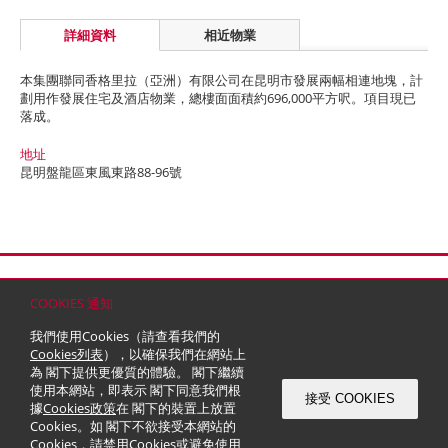
詳細資料
相近物業
本集團聯同香格里拉（亞洲）有限公司在昆明市發展兩幅相連地塊，計
劃用作發展住宅及酒店物業，總樓面面積約696,000平方呎。項目現已
落成。
地址
昆明盤龍區東風東路88-96號
首頁
聯絡
網站地圖
免責條款
個人資料 (私隱) 政策
版權與商標
COOKIES 通知
© 2026 嘉里建設有限公司 (於百慕達註冊成立之有限公司)
我們使用Cookies（請查看我們的
Cookies列表
），以確保我們在網站上
為 閣下提供更優質的體驗。 閣下繼續
使用本網站，即表示 閣下同意我們根
接受 COOKIES
據
Cookies政策
在 閣下的裝置上放置
Cookies。如 閣下不欲接受本網站的
Cookies，請禁用Cookies或避免使用