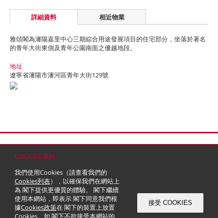
詳細資料
相近物業
雅頌閣為瀋陽嘉里中心三期綜合用途發展項目的住宅部分，坐落於著名
的青年大街東側及青年公園南面之優越地段。
地址
遼寧省瀋陽市瀋河區青年大街129號
首頁
聯絡
網站地圖
免責條款
個人資料 (私隱) 政策
版權與商標
COOKIES 通知
© 2026 嘉里建設有限公司 (於百慕達註冊成立之有限公司)
我們使用Cookies（請查看我們的
Cookies列表
），以確保我們在網站上
為 閣下提供更優質的體驗。 閣下繼續
使用本網站，即表示 閣下同意我們根
接受 COOKIES
據
Cookies政策
在 閣下的裝置上放置
Cookies。如 閣下不欲接受本網站的