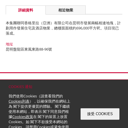
詳細資料
相近物業
本集團聯同香格里拉（亞洲）有限公司在昆明市發展兩幅相連地塊，計
劃用作發展住宅及酒店物業，總樓面面積約696,000平方呎。項目現已
落成。
地址
昆明盤龍區東風東路88-96號
首頁
聯絡
網站地圖
免責條款
個人資料 (私隱) 政策
版權與商標
COOKIES 通知
© 2026 嘉里建設有限公司 (於百慕達註冊成立之有限公司)
我們使用Cookies（請查看我們的
Cookies列表
），以確保我們在網站上
為 閣下提供更優質的體驗。 閣下繼續
使用本網站，即表示 閣下同意我們根
接受 COOKIES
據
Cookies政策
在 閣下的裝置上放置
Cookies。如 閣下不欲接受本網站的
Cookies，請禁用Cookies或避免使用