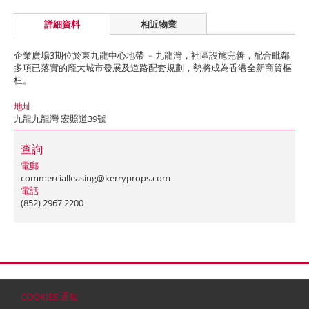
詳細資料
相近物業
企業廣場3期位於東九龍中心地帶 ﹣九龍灣，社區設施完善，配合毗鄰
多項已落實的龐大城市發展及道路配套規劃，勢將成為香港全新商貿樞
杻。
地址
九龍九龍灣 宏照道39號
查詢
電郵
commercialleasing@kerryprops.com
電話
(852) 2967 2200
首頁
聯絡
網站地圖
免責條款
個人資料 (私隱) 政策
版權與商標
COOKIES 通知
© 2026 嘉里建設有限公司 (於百慕達註冊成立之有限公司)