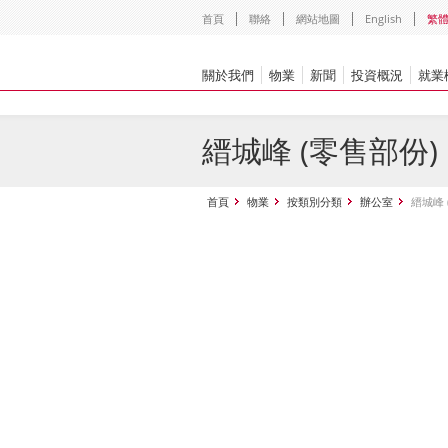
首頁
聯絡
網站地圖
English
繁
關於我們
物業
新聞
投資概況
就業
縉城峰 (零售部份)
首頁
物業
按類別分類
辦公室
縉城峰 