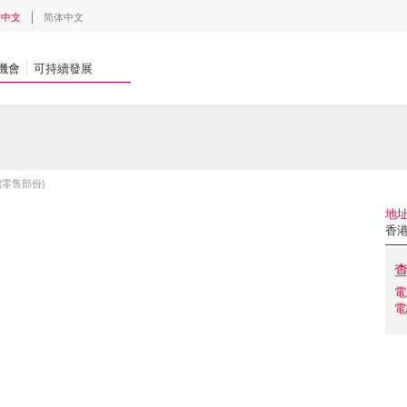
體中文
简体中文
機會
可持續發展
(零售部份)
地
香
電
電